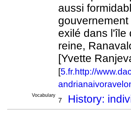
aussi formidable
gouvernement fr
exilé dans l'îl
reine, Ranavalon
[Yvette Ranjev
[
5.fr.http://www.da
andrianaivoravelo
Vocabulary
History: indi
7