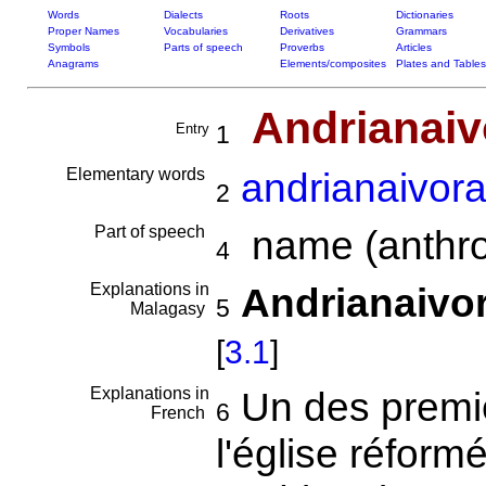
Words
Dialects
Roots
Dictionaries
Proper Names
Vocabularies
Derivatives
Grammars
Symbols
Parts of speech
Proverbs
Articles
Anagrams
Elements/composites
Plates and Tables
Andrianaiv
Entry
1
Elementary words
andrianaivor
2
Part of speech
name (anthro
4
Explanations in
Andrianaivor
5
Malagasy
[
3.1
]
Explanations in
Un des premi
6
French
l'église réfor