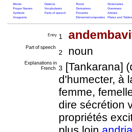
Words
Dialects
Roots
Dictionaries
Proper Names
Vocabularies
Derivatives
Grammars
Symbols
Parts of speech
Proverbs
Articles
Anagrams
Elements/composites
Plates and Tables
andembavi
Entry
1
Part of speech
noun
2
Explanations in
[Tankarana] 
3
French
d'humecter, à l
femme, femell
dire sécrétion 
propriétés exci
plus loin
andri