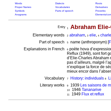
Words
Dialects
Roots
Proper Names
Vocabularies
Derivatives
Symbols
Parts of speech
Proverbs
Anagrams
Elements/com
Abraham Elie-
Entry
1
Elementary words
abraham
,
elie
,
charl
2
3
4
Part of speech
name (anthroponym) [
F
5
Explanations in French
poète hova d’expression 
6
Reflux (1949), sont fort g
d’Elie-Charles Abraham n’
pas d’ailleurs, malgré l’
n’explique la force de sé
mieux encor dans l’abse
Vocabulary
History: individuals
L
7
8
Literary works
1939
Les saisons de m
9
1946
Tananarive
10
1949
Flux et reflux
11