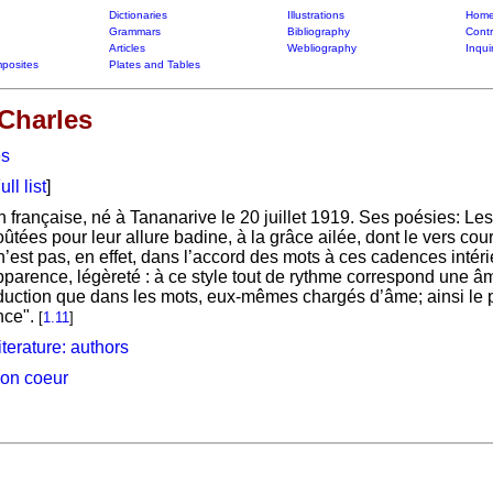
Dictionaries
Illustrations
Home
Grammars
Bibliography
Contr
Articles
Webliography
Inqui
posites
Plates and Tables
Charles
es
ull list
]
française, né à Tananarive le 20 juillet 1919. Ses poésies: Le
oûtées pour leur allure badine, à la grâce ailée, dont le vers cour
est pas, en effet, dans l’accord des mots à ces cadences intéri
apparence, légèreté : à ce style tout de rythme correspond une â
duction que dans les mots, eux-mêmes chargés d’âme; ainsi le po
nce".
[
1.11
]
iterature: authors
on coeur