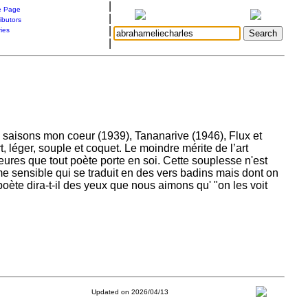
|
 Page
|
ibutors
|
ries
|
s saisons mon coeur (1939), Tananarive (1946), Flux et
t, léger, souple et coquet. Le moindre mérite de l’art
eures que tout poète porte en soi. Cette souplesse n'est
me sensible qui se traduit en des vers badins mais dont on
ète dira-t-il des yeux que nous aimons qu' "on les voit
Updated on 2026/04/13