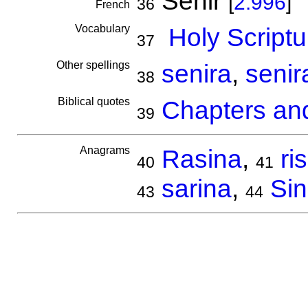
Senir
[
2.996
]
36
French
Vocabulary
Holy Scriptu
37
Other spellings
senira
,
senir
38
Biblical quotes
Chapters and
39
Anagrams
Rasina
,
ri
40
41
sarina
,
Sin
43
44