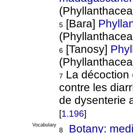
(Phyllanthacea
[Bara]
Phyllan
5
(Phyllanthacea
[Tanosy]
Phyl
6
(Phyllanthacea
La décoction 
7
contre les diar
de dysenterie 
[
1.196
]
Vocabulary
Botany: medi
8