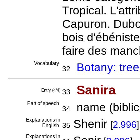
Tropical. L'att
Capuron. Dubo
bois d'ébéniste
faire des man
Vocabulary
Botany: tree
32
Sanira
Entry (4/4)
33
Part of speech
name (biblica
34
Explanations in
Shenir
[
2.996
]
35
English
Explanations in