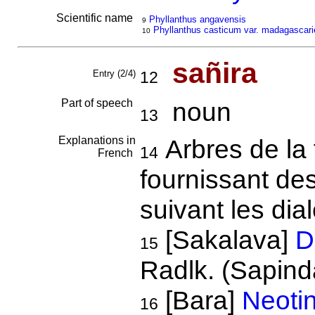
Scientific name
Phyllanthus angavensis
9
Phyllanthus casticum var. madagascari
10
sañira
Entry (2/4)
12
Part of speech
noun
13
Explanations in
Arbres de la
14
French
fournissant des
suivant les dia
[Sakalava]
D
15
Radlk. (Sapind
[Bara]
Neoti
16