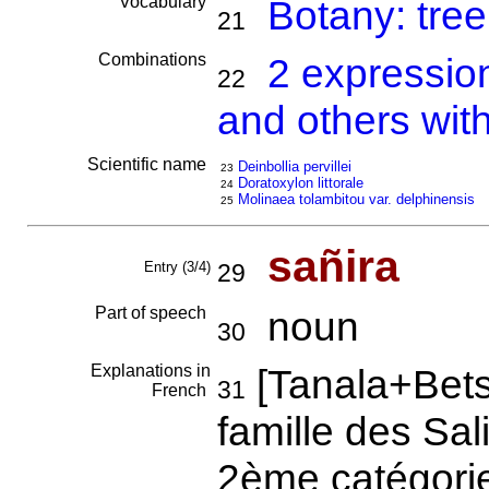
Vocabulary
Botany: tree
21
Combinations
2 expressio
22
and others wit
Scientific name
Deinbollia pervillei
23
Doratoxylon littorale
24
Molinaea tolambitou var. delphinensis
25
sañira
Entry (3/4)
29
Part of speech
noun
30
Explanations in
[Tanala+Betsi
31
French
famille des Sa
2ème catégorie 