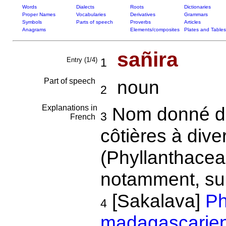
Words
Dialects
Roots
Dictionaries
Proper Names
Vocabularies
Derivatives
Grammars
Symbols
Parts of speech
Proverbs
Articles
Anagrams
Elements/composites
Plates and Tables
sañira
Entry (1/4)
1
Part of speech
noun
2
Explanations in
Nom donné da
3
French
côtières à dive
(Phyllanthacea
notamment, suiv
[Sakalava]
Ph
4
madagascarien