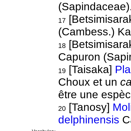
(Sapindaceae)
[Betsimisar
17
(Cambess.) Ka
[Betsimisara
18
Capuron (Sapi
[Taisaka]
Pla
19
Choux et un
ca
être une espèc
[Tanosy]
Mol
20
delphinensis
C