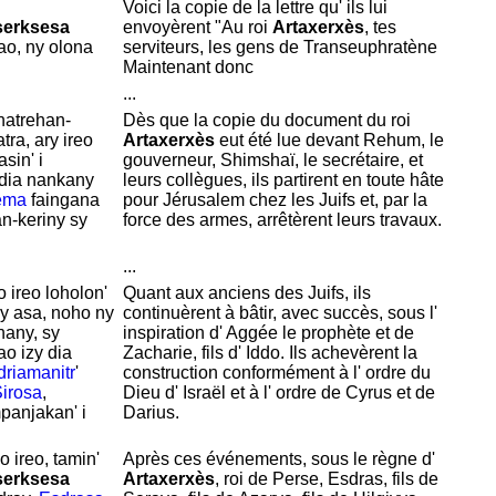
Voici la copie de la lettre qu' ils lui
serksesa
envoyèrent "Au roi
Artaxerxès
, tes
o, ny olona
serviteurs, les gens de
Transeuphratène
Maintenant donc
...
natrehan-
Dès que la copie du document du roi
ra, ary ireo
Artaxerxès
eut été lue devant
Rehum, le
sin' i
gouverneur,
Shimshaï, le secrétaire, et
dia nankany
leurs collègues, ils partirent en toute hâte
ema
faingana
pour
Jérusalem chez les
Juifs et, par la
an-keriny sy
force des armes, arrêtèrent leurs travaux.
...
o ireo loholon'
Quant aux anciens des
Juifs, ils
ny asa, noho ny
continuèrent à bâtir, avec succès, sous l'
any, sy
inspiration d'
Aggée le prophète et de
ao izy dia
Zacharie, fils d'
Iddo. Ils achevèrent la
riamanitr
'
construction conformément à l' ordre du
irosa
,
Dieu d'
Israël et à l' ordre de
Cyrus et de
mpanjakan' i
Darius.
o ireo, tamin'
Après ces événements, sous le règne d'
serksesa
Artaxerxès
, roi de
Perse,
Esdras, fils de