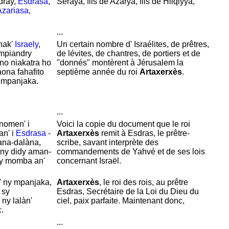
dray,
Esdrasa
,
Seraya, fils de
Azarya, fils de
Hilqiyya,
Azariasa
,
...
nak'
Israely
,
Un certain nombre d'
Israélites, de prêtres,
 mpiandry
de lévites, de chantres, de portiers et de
no niakatra ho
"donnés" montèrent à
Jérusalem la
aona fahafito
septième année du roi
Artaxerxès
.
mpanjaka.
...
 nomen' i
Voici la copie du document que le roi
an' i
Esdrasa
-
Artaxerxès
remit à
Esdras, le prêtre-
ana-dalàna,
scribe, savant interprète des
ny didy aman-
commandements de
Yahvé et de ses lois
ny momba an'
concernant
Israël.
 ny mpanjaka,
Artaxerxès
, le roi des rois, au prêtre
 sy
Esdras,
Secrétaire de la Loi du
Dieu du
ny lalàn'
ciel, paix parfaite. Maintenant donc,
c.
...