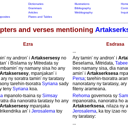
Dictionaries
Illustrations
Home
Grammars
Bibliography
Contr
Articles
Webliography
Inqui
posites
Plates and Tables
pters and verses mentioning
Artakserk
Ezra
Esdrasa
...
in' ny andron' i
Artaksersesy
no
Ary tamin' ny andron' i
Arta
an' i Bislama sy Mitredata sy
Beselama, Mitridata,
Tabee
 mbamin' ny namany sisa ho any
ireo namany sisa, dia nana
Artaksersesy
, mpanjakan' i
amin' i
Artakserksesa
mpan
; ary ny soratra tamin' ny taratasy
Persa
; tarehin-tsoratra ar
aony tarehin-tsoratra
Syriana
sady
nanoratany ny taratasy, ar
y teny
Syriana
koa.
fiteny arameana.
a
mpanolo-tsaina sy
Simsay
Rehoma
governora sy
Sam
tra dia nanoratra taratasy ho any
mpanoratra, nanoratra ho a
Artaksersesy
mpanjaka
Artakserksesa
, nilaza ny a
rikendrika an' i
Jerosalema
toy
Jerosalema
, ka toy izao no
ny taratasy:
...