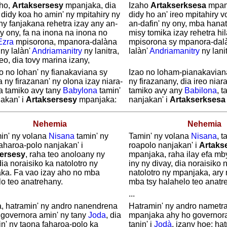
aho,
Artaksersesy
mpanjaka, dia
Izaho
Artakserksesa
mpan
didy koa ho amin' ny mpitahiry ny
didy ho an' ireo mpitahiry v
ny fanjakana rehetra izay any an-
an-dafin' ny ony, mba hanat
ny ony, fa na inona na inona no
misy tomika izay rehetra hil
Ezra
mpisorona, mpanora-dalàna
mpisorona sy mpanora-dal
ny lalàn'
Andriamanitry
ny lanitra,
lalàn'
Andriamanitry
ny lani
o, dia tovy marina izany,
o no lohan' ny fianakaviana sy
Izao no loham-pianakaviana
a ny firazanan' ny olona izay niara-
ny firazanany, dia ireo niar
ra tamiko avy tany
Babylona
tamin'
tamiko avy any
Babilona
, 
akan' i
Artaksersesy
mpanjaka:
nanjakan' i
Artakserksesa
Nehemia
Nehemia
min' ny volana
Nisana
tamin' ny
Tamin' ny volana
Nisana
, 
aharoa-polo nanjakan' i
roapolo nanjakan' i
Artaks
ersesy
, raha teo anoloany ny
mpanjaka, raha ilay efa mb
dia noraisiko ka natolotro ny
iny ny divay, dia noraisiko 
ka. Fa vao izay aho no mba
natolotro ny mpanjaka, ary 
lo teo anatrehany.
mba tsy halahelo teo anatr
...
a, hatramin' ny andro nanendrena
Hatramin' ny andro nametr
 governora amin' ny tany
Joda
, dia
mpanjaka ahy ho governora
n' ny taona faharoa-polo ka
tanin' i
Jodà
, izany hoe: ha