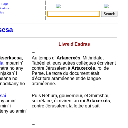
|
 Page
|
ibutors
|
ries
|
sesa
Livre d'Esdras
...
kserksesa
,
Au temps d'
Artaxerxès
,
Mithridate,
la
, mbamin'
Tabéel et leurs autres collègues
écrivirent
ratra ho any
contre
Jérusalem à
Artaxerxès
, roi de
jakan' i
Perse. Le texte du document était
ameana no
d'écriture araméenne et de langue
y nadikany ho
araméenne.
saì
Puis
Rehum, gouverneur, et
Shimshaï,
ny amin' i
secrétaire,
écrivirent au roi
Artaxerxès
,
min' i
contre
Jérusalem, la lettre qui suit
 teny ao amin'
...