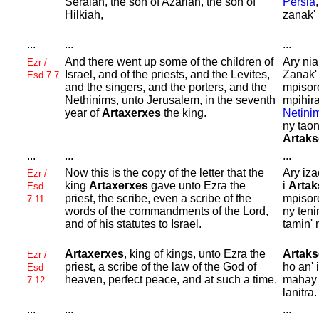
Seraiah, the son of
Azariah, the son of
Persia
Hilkiah,
zanak' 
...
...
...
And there went up some of the children of
Ary nia
Ezr /
Israel, and of the priests, and the
Levites,
Zanak
Esd 7.7
and the singers, and the porters, and the
mpisor
Nethinims, unto
Jerusalem, in the seventh
mpihir
year of
Artaxerxes
the king.
Netini
ny taon
Artaks
...
...
...
Now this is the copy of the letter that the
Ary iza
Ezr /
king
Artaxerxes
gave unto
Ezra the
i
Artak
Esd
priest, the scribe, even a scribe of the
mpisor
7.11
words of the commandments of the
Lord,
ny teni
and of his statutes to
Israel.
tamin'
Artaxerxes
, king of kings, unto
Ezra the
Artaks
Ezr /
priest, a scribe of the law of the
God of
ho an' 
Esd
heaven, perfect peace, and at such a time.
mahay t
7.12
lanitra.
...
...
...