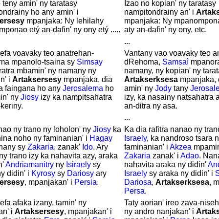
 teny amin' ny taratasy
Izao no kopian' ny taratasy
ondrainy ho any amin' i
nampitondrainy an' i
Artak
ersesy
mpanjaka: Ny lehilahy
mpanjaka: Ny mpanompona
onao etý an-dafin' ny ony etý .....
aty an-dafin' ny ony, etc.
...
hefa voavaky teo anatrehan-
Vantany vao voavaky teo a
a mpanolo-tsaina sy
Simsay
dRehoma,
Samsaì
mpanorat
atra mbamin' ny namany ny
namany, ny kopian' ny tarata
n' i
Artaksersesy
mpanjaka, dia
Artakserksesa
mpanjaka, 
ra faingana ho any
Jerosalema
ho
amin' ny
Jody
tany
Jerosal
in' ny
Jiosy
izy ka nampitsahatra
izy, ka nasainy natsahatra 
keriny.
an-ditra ny asa.
...
nao ny trano ny loholon' ny
Jiosy
ka
Ka dia rafitra nanao ny tran
ina noho ny faminanian' i
Hagay
Israely
, ka nandroso tsara 
nany sy
Zakaria
, zanak'
Ido
. Ary
faminanian' i
Akzea
mpamin
y trano izy ka nahavita azy, araka
Zakaria
zanak' i
Adao
. Nan
n'
Andriamanitry
ny
Isiraely
sy
nahavita araka ny didin'
And
y didin' i
Kyrosy
sy
Dariosy
ary
Israely
sy araka ny didin' i
S
ersesy
, mpanjakan' i
Persia
.
Dariosa
,
Artakserksesa
, 
Persa
.
efa afaka izany, tamin' ny
Taty aorian' ireo zava-niseh
an' i
Artaksersesy
, mpanjakan' i
ny andro nanjakan' i
Artak