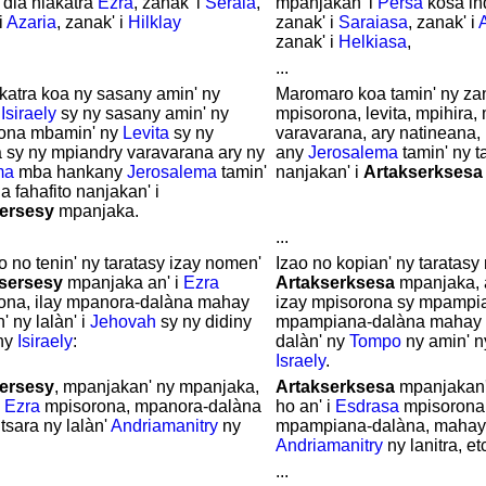
, dia niakatra
Ezra
, zanak' i
Seraia
,
mpanjakan' i
Persa
kosa in
i
Azaria
, zanak' i
Hilklay
zanak' i
Saraiasa
, zanak' i
zanak' i
Helkiasa
,
...
katra koa ny sasany amin' ny
Maromaro koa tamin' ny za
'
Isiraely
sy ny sasany amin' ny
mpisorona, levita, mpihira,
ona mbamin' ny
Levita
sy ny
varavarana, ary natineana, 
a sy ny mpiandry varavarana ary ny
any
Jerosalema
tamin' ny t
ma
mba hankany
Jerosalema
tamin'
nanjakan' i
Artakserksesa
a fahafito nanjakan' i
ersesy
mpanjaka.
...
o no tenin' ny taratasy izay nomen'
Izao no kopian' ny taratasy
sersesy
mpanjaka an' i
Ezra
Artakserksesa
mpanjaka, 
ona, ilay mpanora-dalàna mahay
izay mpisorona sy mpampi
n' ny lalàn' i
Jehovah
sy ny didiny
mpampiana-dalàna mahay 
 ny
Isiraely
:
dalàn' ny
Tompo
ny amin' 
Israely
.
ersesy
, mpanjakan' ny mpanjaka,
Artakserksesa
mpanjakan'
i
Ezra
mpisorona, mpanora-dalàna
ho an' i
Esdrasa
mpisorona
sara ny lalàn'
Andriamanitry
ny
mpampiana-dalàna, mahay 
Andriamanitry
ny lanitra, et
...