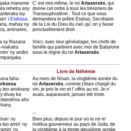
jaka manome
C' est moi-même, le roi
Artaxerxès
, qui
ola rehetra any
donne cet ordre à tous les trésoriers de
anteraka tsy
Transeuphratène : Tout ce que vous
ain' i
Esdrasa
demandera le prêtre
Esdras,
Secrétaire
àna, mahay ny
de la Loi du
Dieu du ciel, qu' on y fasse
tra, aminareo,
ponctuellement droit
 sy filazana
Voici, avec leur généalogie, les chefs de
a-niakatra
famille qui partirent avec moi de
Babylone
tamin' ny andro
sous le règne du roi
Artaxerxès
.
mpanjaka.
Livre de Néhémie
taona faha-
Au mois de
Nisan, la vingtième année du
erksesa
roi
Artaxerxès
, comme j'étais chargé du
y teo anoloany
vin, je pris le vin et l' offris au roi. Je n'
ny divay ka
avais, auparavant, jamais été triste.
nitandrina aho
ehany.
...
ahan' ny
Bien plus, depuis le jour où le roi m'
 teo amin' ny
institua gouverneur au pays de
Juda, de
tramin' ny
la vingtième à la trente-deuxième année