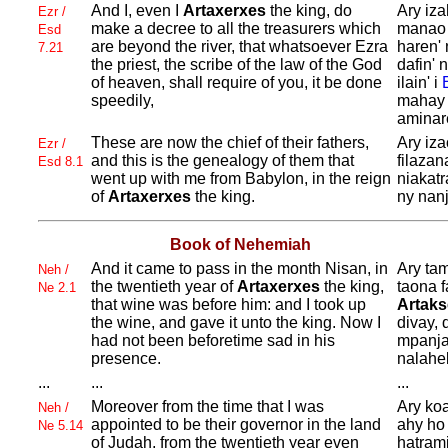
And I, even I
Artaxerxes
the king, do
Ary iz
Ezr /
make a decree to all the treasurers which
manao 
Esd
are beyond the river, that whatsoever
Ezra
haren' 
7.21
the priest, the scribe of the law of the
God
dafin' 
of heaven, shall require of you, it be done
ilain' i
speedily,
mahay 
aminare
These are now the chief of their fathers,
Ary iza
Ezr /
and this is the genealogy of them that
filazan
Esd 8.1
went up with me from
Babylon, in the reign
niakat
of
Artaxerxes
the king.
ny nanj
Book of Nehemiah
And it came to pass in the month
Nisan, in
Ary ta
Neh /
the twentieth year of
Artaxerxes
the king,
taona f
Ne 2.1
that wine was before him: and I took up
Artaks
the wine, and gave it unto the king. Now I
divay, 
had not been beforetime sad in his
mpanja
presence.
nalahe
...
...
...
Moreover from the time that I was
Ary ko
Neh /
appointed to be their governor in the land
ahy ho
Ne 5.14
of
Judah, from the twentieth year even
hatrami