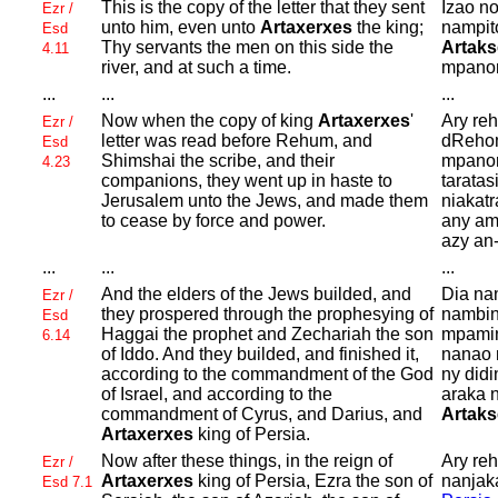
This is the copy of the letter that they sent
Izao no
Ezr /
unto him, even unto
Artaxerxes
the king;
nampit
Esd
Thy servants the men on this side the
Artaks
4.11
river, and at such a time.
mpanomp
...
...
...
Now when the copy of king
Artaxerxes
'
Ary re
Ezr /
letter was read before
Rehum, and
dRehom
Esd
Shimshai the scribe, and their
mpanor
4.23
companions, they went up in haste to
taratasi
Jerusalem unto the
Jews, and made them
niakat
to cease by force and power.
any am
azy an-
...
...
...
And the elders of the
Jews builded, and
Dia na
Ezr /
they prospered through the prophesying of
nambin
Esd
Haggai the prophet and
Zechariah the son
mpami
6.14
of
Iddo. And they builded, and finished it,
nanao n
according to the commandment of the
God
ny didi
of
Israel, and according to the
araka n
commandment of
Cyrus, and
Darius, and
Artaks
Artaxerxes
king of
Persia.
Now after these things, in the reign of
Ary reh
Ezr /
Artaxerxes
king of
Persia,
Ezra the son of
nanjak
Esd 7.1