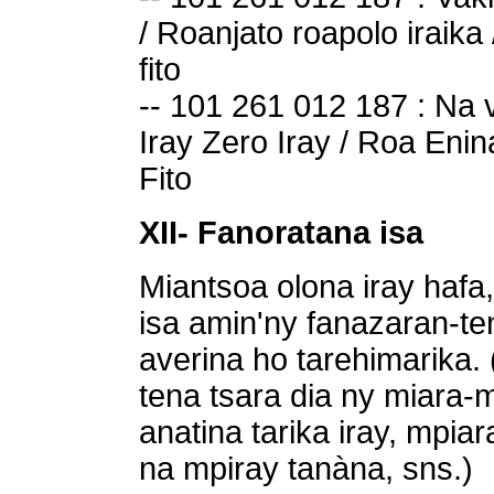
/ Roanjato roapolo iraika 
fito
-- 101 261 012 187 : Na v
Iray Zero Iray / Roa Enina
Fito
XII- Fanoratana isa
Miantsoa olona iray hafa,
isa amin'ny fanazaran-te
averina ho tarehimarika. 
tena tsara dia ny miara-
anatina tarika iray, mpi
na mpiray tanàna, sns.)