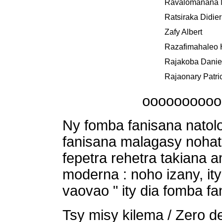
Ravalomanana 
Ratsiraka Didie
Zafy Albert
Razafimahaleo 
Rajakoba Danie
Rajaonary Patri
ooooooooo
Ny fomba fanisana natolo
fanisana malagasy nohat
fepetra rehetra takiana a
moderna : noho izany, i
vaovao " ity dia fomba fan
Tsy misy kilema / Zero de