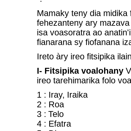
Mamaky teny dia midika
fehezanteny ary mazava
isa voasoratra ao anatin'
fianarana sy fiofanana iz
Ireto àry ireo fitsipika ilai
I- Fitsipika voalohany
V
ireo tarehimarika folo vo
1 : Iray, Iraika
2 : Roa
3 : Telo
4 : Efatra