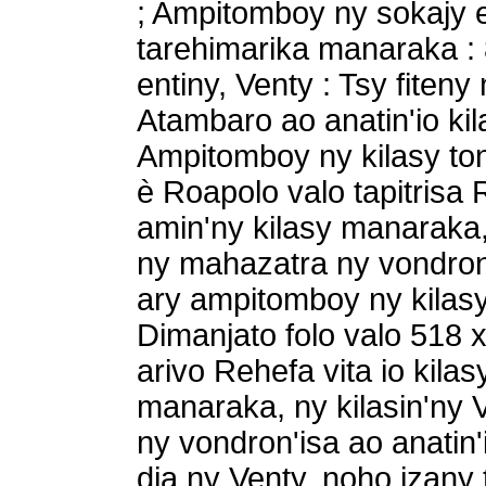
; Ampitomboy ny sokajy e
tarehimarika manaraka :
entiny, Venty : Tsy fiten
Atambaro ao anatin'io kil
Ampitomboy ny kilasy tond
è Roapolo valo tapitrisa R
amin'ny kilasy manaraka, 
ny mahazatra ny vondron'i
ary ampitomboy ny kilasy 
Dimanjato folo valo 518 x
arivo Rehefa vita io kilas
manaraka, ny kilasin'ny 
ny vondron'isa ao anatin'i
dia ny Venty, noho izany 