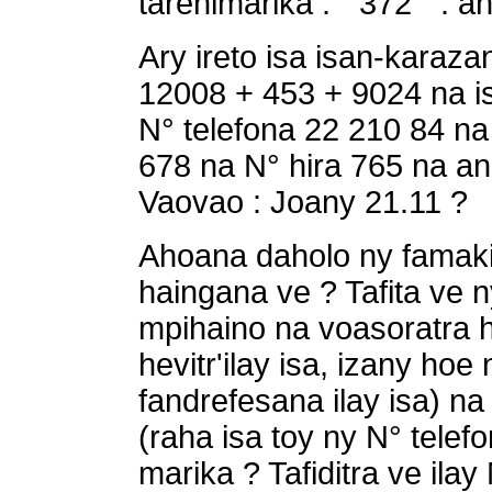
tarehimarika : " 372 " : 
Ary ireto isa isan-karaza
12008 + 453 + 9024 na 
N° telefona 22 210 84 n
678 na N° hira 765 na a
Vaovao : Joany 21.11 ?
Ahoana daholo ny famaki
haingana ve ? Tafita ve n
mpihaino na voasoratra 
hevitr'ilay isa, izany hoe
fandrefesana ilay isa) n
(raha isa toy ny N° telef
marika ? Tafiditra ve ilay 