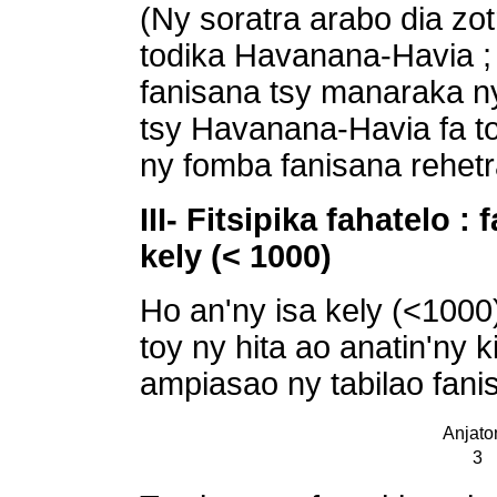
(Ny soratra arabo dia zo
todika Havanana-Havia ;
fanisana tsy manaraka ny
tsy Havanana-Havia fa t
ny fomba fanisana rehetr
III- Fitsipika fahatelo
kely (< 1000)
Ho an'ny isa kely (<1000
toy ny hita ao anatin'ny ki
ampiasao ny tabilao fanis
Anjato
3