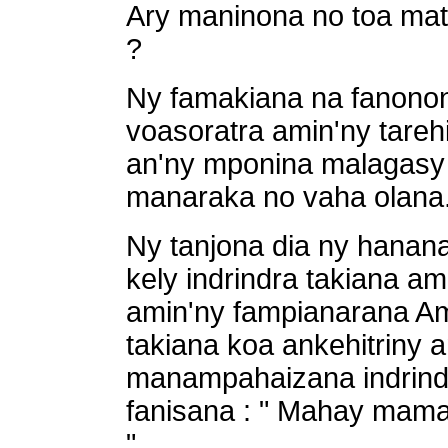
Ary maninona no toa mate
?
Ny famakiana na fanonon
voasoratra amin'ny tareh
an'ny mponina malagasy a
manaraka no vaha olana
Ny tanjona dia ny hanana
kely indrindra takiana a
amin'ny fampianarana A
takiana koa ankehitriny 
manampahaizana indrindr
fanisana : " Mahay mama
".