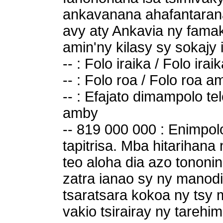
ankavanana ahafantarana
avy aty Ankavia ny fama
amin'ny kilasy sy sokajy 
-- : Folo iraika / Folo ira
-- : Folo roa / Folo roa a
-- : Efajato dimampolo te
amby
-- 819 000 000 : Enimpolo
tapitrisa. Mba hitarihan
teo aloha dia azo tononi
zatra ianao sy ny manodi
tsaratsara kokoa ny tsy 
vakio tsirairay ny tarehim