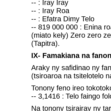
-- : Iray Iray
-- : Iray Roa
-- : Efatra Dimy Telo
-- 819 000 000 : Enina ro
(miato kely) Zero zero ze
(Tapitra).
IX- Famakiana na fano
Araky ny safidinao ny fa
(tsiroaroa na tsitelotelo na
Tonony feno ireo tokotoko
-- 3,1416 : Telo faingo fol
Na tonony tsirairay ny ta