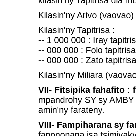
kilasin'ny Tapitrisa dia 
Kilasin'ny Arivo (vaovao) 
Kilasin'ny Tapitrisa :
-- 1 000 000 : Iray tapitri
-- 000 000 : Folo tapitris
-- 000 000 : Zato tapitris
Kilasin'ny Miliara (vaova
VII- Fitsipika fahafito 
mpandrohy SY sy AMBY 
amin'ny farateny.
VIII- Fampiharana sy f
fanononana isa tsimivaky