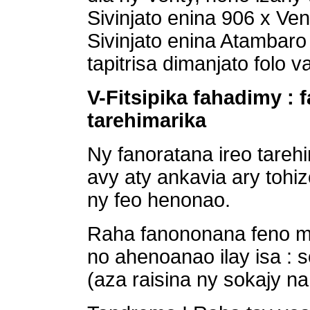
Sivinjato enina 906 x Ven
Sivinjato enina Atambaro
tapitrisa dimanjato folo v
V-Fitsipika fahadimy : 
tarehimarika
Ny fanoratana ireo tare
avy aty ankavia ary tohi
ny feo henonao.
Raha fanononana feno mi
no ahenoanao ilay isa : s
(aza raisina ny sokajy na 