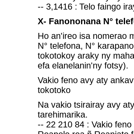
-- 3,1416 : Telo faingo ira
X- Fanononana N° tele
Ho an'ireo isa nomerao 
N° telefona, N° karapano
tokotokoy araky ny mahaza
efa elanelanin'ny fotsy).
Vakio feno avy aty anka
tokotoko
Na vakio tsirairay avy a
tarehimarika.
-- 22 210 84 : Vakio feno