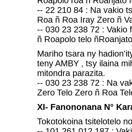
Roapolo roa ñ Roanjato f
-- 22 210 84 : Na vakio t
Roa ñ Roa Iray Zero ñ Va
-- 030 23 238 72 : Vakio 
ñ Roapolo telo ñRoanjato 
Mariho tsara ny hadion'it
teny AMBY , tsy ilaina mi
mitondra parazita.
-- 030 23 238 72 : Na vaki
Zero Telo Zero ñ Roa Tel
XI- Fanononana N° Ka
Tokotokoina tsitelotelo n
-- 101 261 012 187 : Vaki