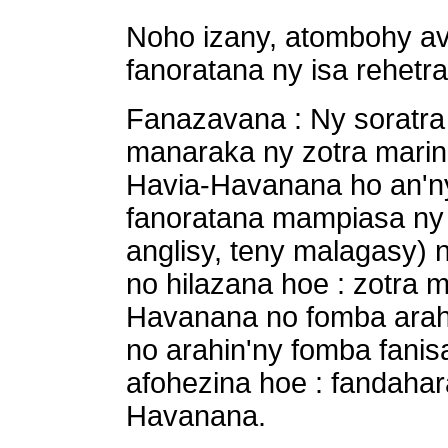
Noho izany, atombohy av
fanoratana ny isa rehetra
Fanazavana : Ny soratra 
manaraka ny zotra marind
Havia-Havanana ho an'n
fanoratana mampiasa ny ab
anglisy, teny malagasy) n
no hilazana hoe : zotra 
Havanana no fomba arahi
no arahin'ny fomba fani
afohezina hoe : fandahar
Havanana.