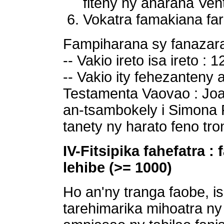
fiteny ny anarana Vent
Vokatra famakiana fara
Fampiharana sy fanazara
-- Vakio ireto isa ireto : 1
-- Vakio ity fehezanteny a
Testamenta Vaovao : Joan
an-tsambokely i Simona P
tanety ny harato feno tro
IV-Fitsipika fahefatra 
lehibe (>= 1000)
Ho an'ny tranga faobe, 
tarehimarika mihoatra ny 