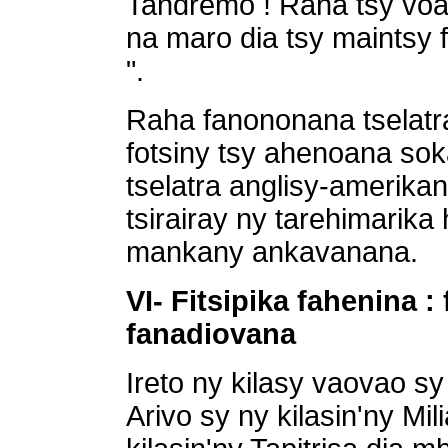
Tandremo ! Raha tsy voat
na maro dia tsy maintsy 
".
Raha fanononana tselatr
fotsiny tsy ahenoana sok
tselatra anglisy-amerikana
tsirairay ny tarehimarik
mankany ankavanana.
VI- Fitsipika fahenina 
fanadiovana
Ireto ny kilasy vaovao sy
Arivo sy ny kilasin'ny Mil