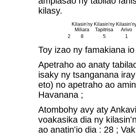
ampiasao ny tabilao fani
kilasy.
Kilasin'ny
Kilasin'ny
Kilasin'n
Miliara
Tapitrisa
Arivo
2
8
5
1
Toy izao ny famakiana io i
Apetraho ao anaty tabilao 
isaky ny tsanganana iray
eto) no apetraho ao ami
Havanana ;
Atombohy avy aty Ankavia
voakasika dia ny kilasin'
ao anatin'io dia : 28 ; Va