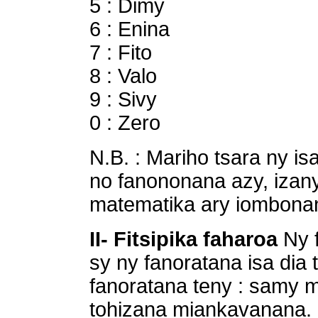
5 : Dimy
6 : Enina
7 : Fito
8 : Valo
9 : Sivy
0 : Zero
N.B. : Mariho tsara ny isa
no fanononana azy, izan
matematika ary iombonana
II- Fitsipika faharoa
Ny 
sy ny fanoratana isa dia
fanoratana teny : samy 
tohizana miankavanana.