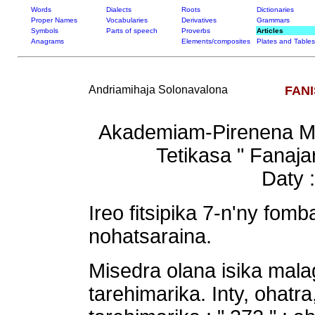
Words
Dialects
Roots
Dictionaries
Proper Names
Vocabularies
Derivatives
Grammars
Symbols
Parts of speech
Proverbs
Articles
Anagrams
Elements/composites
Plates and Tables
Andriamihaja Solonavalona
FAN
Akademiam-Pirenena Ma
Tetikasa " Fanaja
Daty 
Ireo fitsipika 7-n'ny fom
nohatsaraina.
Misedra olana isika mala
tarehimarika. Inty, ohatra