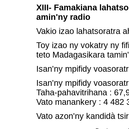
XIII- Famakiana lahat
amin'ny radio
Vakio izao lahatsoratra a
Toy izao ny vokatry ny fi
teto Madagasikara tamin
Isan'ny mpifidy voasoratr
Isan'ny mpifidy voasorat
Taha-pahavitrihana : 67,
Vato manankery : 4 482 
Vato azon'ny kandidà tsir