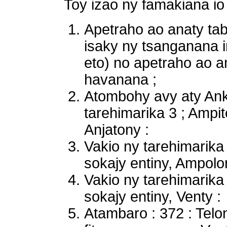
Toy izao ny famakiana io i
Apetraho ao anaty tabi
isaky ny tsanganana i
eto) no apetraho ao 
havanana ;
Atombohy avy aty Ank
tarehimarika 3 ; Ampi
Anjatony :
Vakio ny tarehimarik
sokajy entiny, Ampolo
Vakio ny tarehimarik
sokajy entiny, Venty :
Atambaro : 372 : Telon