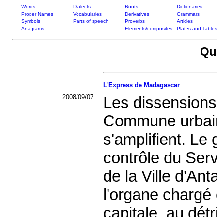
Words
Dialects
Roots
Dictionaries
Proper Names
Vocabularies
Derivatives
Grammars
Symbols
Parts of speech
Proverbs
Articles
Anagrams
Elements/composites
Plates and Tables
Qu
L'Express de Madagascar
2008/09/07
Les dissensions
Commune urbain
s'amplifient. L
contrôle du Ser
de la Ville d'An
l'organe chargé 
capitale, au détr