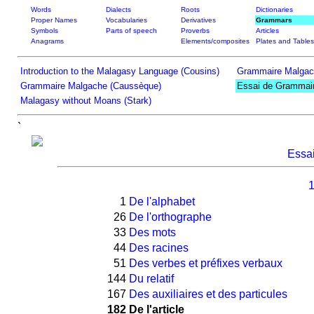
Words
Dialects
Roots
Dictionaries
Proper Names
Vocabularies
Derivatives
Grammars
Symbols
Parts of speech
Proverbs
Articles
Anagrams
Elements/composites
Plates and Tables
Introduction to the Malagasy Language (Cousins)
Grammaire Malgac
Grammaire Malgache (Caussèque)
Essai de Grammair
Malagasy without Moans (Stark)
`
Essa
1
De l'alphabet
26
De l'orthographe
33
Des mots
44
Des racines
51
Des verbes et préfixes verbaux
144
Du relatif
167
Des auxiliaires et des particules
182
De l'article